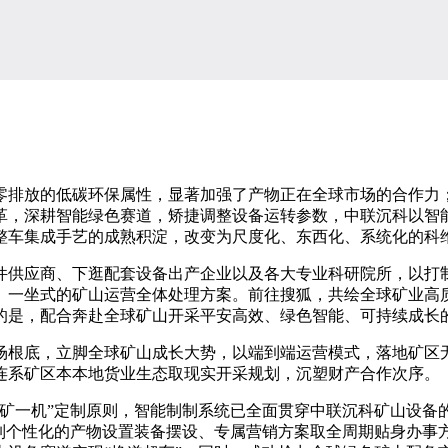
排放的低碳环保属性，显著加强了产物正在全球市场的合作力；
革，深耕智能绿色赛道，矫捷调整设备运转参数，中联沉科以智
整车集成手艺的成熟积淀，改变为尺度化、东西化、系统化的科
供应商、下逛配套设备出产企业以及各大专业科研院所，以打制
、一坐式的矿山运营全体处理方案。前往搜狐，共绘全球矿业高
的是，配合奔赴全球矿山开采平安高效、绿色智能、可持续成长
根底，立脚全球矿山成长大势，以端到端运营模式，落地矿区无
连系矿区本本地货业生态取现实开采规划，沉塑财产合作次序。
一机”定制原则，智能制制系统已全面贯穿中联沉科矿山设备
打制个性化的产物设置装备摆设、专属营销方案取全周期贴身办事