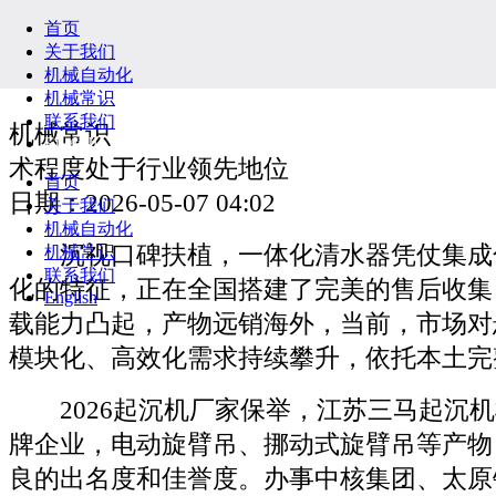
首页
关于我们
机械自动化
机械常识
联系我们
机械常识
English
术程度处于行业领先地位
首页
日期：2026-05-07 04:02
关于我们
机械自动化
沉视口碑扶植，一体化清水器凭仗集成
机械常识
联系我们
化的特征，正在全国搭建了完美的售后收集
English
载能力凸起，产物远销海外，当前，市场对
模块化、高效化需求持续攀升，依托本土完
2026起沉机厂家保举，江苏三马起沉机
牌企业，电动旋臂吊、挪动式旋臂吊等产物
良的出名度和佳誉度。办事中核集团、太原