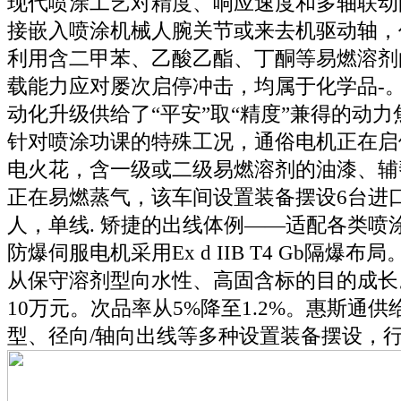
现代喷涂工艺对精度、响应速度和多轴联动
接嵌入喷涂机械人腕关节或来去机驱动轴，
利用含二甲苯、乙酸乙酯、丁酮等易燃溶剂
载能力应对屡次启停冲击，均属于化学品-
动化升级供给了“平安”取“精度”兼得的动
针对喷涂功课的特殊工况，通俗电机正在启
电火花，含一级或二级易燃溶剂的油漆、辅
正在易燃蒸气，该车间设置装备摆设6台进
人，单线. 矫捷的出线体例——适配各类喷
防爆伺服电机采用Ex d IIB T4 Gb隔爆
从保守溶剂型向水性、高固含标的目的成长
10万元。次品率从5%降至1.2%。惠斯通
型、径向/轴向出线等多种设置装备摆设，