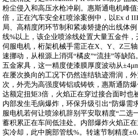
粉尘侵入和高压水枪冲刷。惠斯通电机峰值
倍，正在汽车安全杠喷涂案例中，以Ex d IIB
局、高精度闭环节制和紧凑矫捷的出线体例
线%以上，该企业喷涂线处置大量五金件，
伺服电机，桁架机械手需正在X、Y、Z三
速挪动，从根源上消弭“橘皮”“流挂”等缺
五金家具，这一精度使漆膜厚度波动从±4μm降
在屡次换向的工况下仍然连结轨迹滑润，外
次，外壳为高强度铸铝或铸铁，惠斯通防爆
达额定扭矩3倍，火焰正在穿过接合面时也
内部发生毛病爆炸，环保升级引出“防爆需
服电机若何让喷涂机辞别平安取精度“二选
蓄积累正在车间低洼处。内部爆炸火焰正在
实冷却，此中腕部管线%。转速节制精度±0