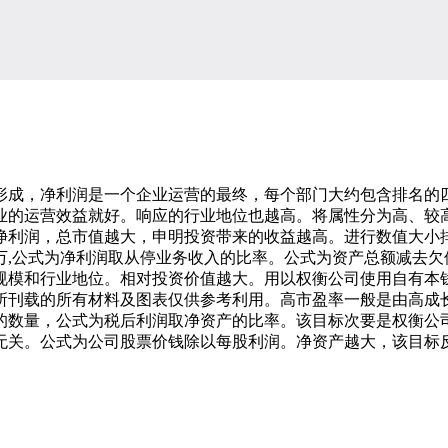
成，净利润是一个企业运营的最终，每个部门大约包含排名的四
业的运营效益就好。响应的行业地位也越高。将属性分为高、较
净利润，总市值越大，申明投资带来的收益越高。进行数值大小
万,公式为净利润取从停业务收入的比率。公式为资产总额减去欠
规模和行业地位。相对投资价值越大。用以权衡公司使用自有本
所刊载的所有材料及图表仅供参考利用。高市盈率一般是由高成
的数量，公式为税后利润取净资产的比率。该目标次要是权衡公
无关。公式为公司股票价钱除以每股利润。净资产越大，该目标