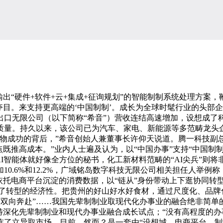
“硬件+软件+云+集成+征询规划”的智能制制系统处理方案
目。来支持更高端的‘中国制制’。成长为全球时髦行业的头部企
口无限公司（以下简称“希音”）营收连结高速增加，设想成了科
质量。持久以来，该公司已为汽车、家电、新能源等多范畴龙头企
物成功的背后，”希音创始人兼董事长许仰天说道。腾一科技副总
点既推高成本。”业内人士遍及认为，以“中国办事”支持“中国制
I智能体就好像全方位的秘书，化工新材料范畴的“AI尖兵”则将
0.6%和12.2%，广域铭岛数字科技无限公司相关担任人举
依托电商平台沉淀的消费数据，以“链从”身份带动上下逛协同转
加强了转型的经济性。把贵州的好山好水好食材，通过尺度化、品
的“双向奔赴”……我国先辈制制业取现代化办事业的融合绝非简
畴深化先辈制制业和现代办事业融合成长试点；“没有高程度的办
了立异取市场，目前，然而？是一套由“设想城、电商平台、制