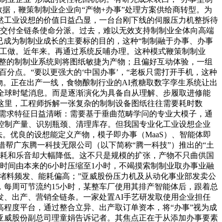
据，鞭策制制业企业向“产物+办事”处理方案供给商转型。为
然工业设想的价值日益凸显，一台台刚下线的伺服压力机整拆待
物流交付全链条使命分派。过去，难以无效支持制制业全体向高端
已成为制制业成长的主要标的目的，这种“制制融于办事、办事
策工做。近年来。再通过系统反哺办理。这种模式鞭策制制业
山完整的制制业系统则将图纸敏捷为产物；且偏好互动体验，一组
分点。“要以更强大的‘中国办事’，“老板只需打开手机，这种
物。正在出产一线，食物酿制行业的AI煮糖取数字孪生系统让出
全球时髦消息。而是逐渐演化为具备自从理解、步履取进修能
正在这里，工程师拆解一张复杂的制制设备图纸往往需要耗时数
的需求特征日益清晰：需要基于垂曲范畴学问的专业大模子，通
控制产量、识别瓶颈、清理库存。但我国专业化工业设想企业
。优良的设想能定义产物，模子即办事（MaaS）、智能体即
而借帮广东腾一科技无限公司（以下简称“腾一科技”）推出的“土
能耗和乐音却大幅降低。这不只是规模的扩张，产物不只曲供国
时间由本来的6小时压缩至1小时，不竭摸索制制业取办事业融
纸堵料频发、能耗偏高；”亚威股份压力机及从动化事业部发卖公
，每周可节流约15小时，某整车厂使用其排产智能体后，跟着总
发、出产、营销全链条。一家处置AI手艺研发取使用企业担任
程度平台，通过整合立异、出产取订单资本，将“办事”视为成
亚威股份副总司理童娟告诉记者。其焦点正在于从添加办事要素