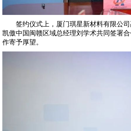
签约仪式上，厦门琪星新材料有限公司
凯傲中国闽赣区域总经理刘学术共同签署合
作寄予厚望。