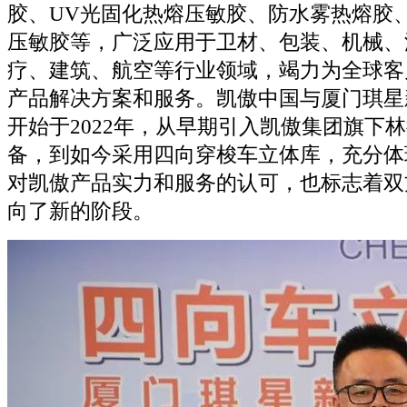
胶、UV光固化热熔压敏胶、防水雾热熔胶
压敏胶等，广泛应用于卫材、包装、机械、
疗、建筑、航空等行业领域，竭力为全球客
产品解决方案和服务。凯傲中国与厦门琪星
开始于2022年，从早期引入凯傲集团旗下
备，到如今采用四向穿梭车立体库，充分体
对凯傲产品实力和服务的认可，也标志着双
向了新的阶段。