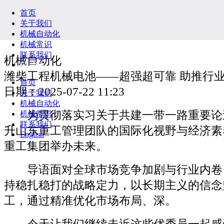
首页
关于我们
机械自动化
机械常识
联系我们
机械自动化
English
潍柴工程机械电池——超强超可靠 助推行
首页
日期：2025-07-22 11:23
关于我们
机械自动化
为贯彻落实习关于共建一带一路重要论
机械常识
联系我们
升山东重工管理团队的国际化视野与经济素养
English
重工集团举办未来。
导语面对全球市场竞争加剧与行业内卷
持稳扎稳打的战略定力，以长期主义的信念
工，通过精准优化市场布局、深。