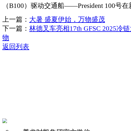
（B100）驱动交通船——President 10
上一篇：
大暑 盛夏伊始，万物盛茂
下一篇：
林德叉车亮相17th GFSC 202
物
返回列表
关于我们
机械自动化
机械常识
联系我们