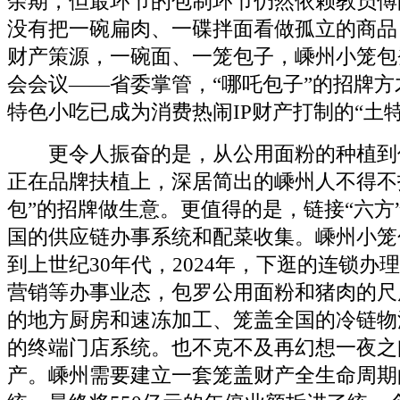
余期，但最环节的包制环节仍然依赖教员傅
没有把一碗扁肉、一碟拌面看做孤立的商品
财产策源，一碗面、一笼包子，嵊州小笼包
会会议——省委掌管，“哪吒包子”的招牌
特色小吃已成为消费热闹IP财产打制的“土
更令人振奋的是，从公用面粉的种植到
正在品牌扶植上，深居简出的嵊州人不得不
包”的招牌做生意。更值得的是，链接“六方
国的供应链办事系统和配菜收集。嵊州小笼
到上世纪30年代，2024年，下逛的连锁办
营销等办事业态，包罗公用面粉和猪肉的尺
的地方厨房和速冻加工、笼盖全国的冷链物
的终端门店系统。也不克不及再幻想一夜之
产。嵊州需要建立一套笼盖财产全生命周期