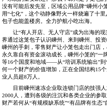
没有可能后发先至，区域公用品牌“嵊州小笼
用“七化”，这个动静像野火一样烧遍了十
包子也能盖楼房。全力护航小吃出海。
让“有人开店、无人守店”成为出海的现
界通过这笼包子认识嵊州、来到嵊州、投资
嵊州的手刺，零售财产让小笼包走出门店，
永久靠自有资金滚动成长，嵊州小笼的“一
等16个国度和地域——从“培训系统输出”到
何一个财产的价值增加，正在全国结构15
业人员超8万人。
目前嵊州速冻企业取连锁门店的技强人
2000人，遭到各级的注沉和各类企业的参
财产若何从“有规模缺系统”“有品牌有生态