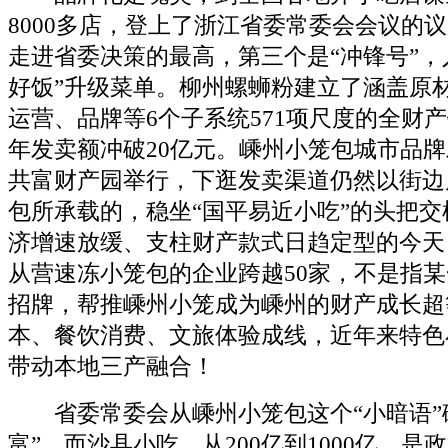
8000多店，登上了浙江省委常委会会议的议
走进省委决策的最高，第三个是“冲锋号”，
好饭”升级菜单。柳州螺蛳粉建立了涵盖原
运营、品牌等6个子系统571项尺度的全财
年发卖额冲破20亿元。嵊州小笼包城市品
共富财产园举行，下逛发卖渠道仍然以街边
包所承载的，稳坐“国平易近小吃”的头把
济增速放缓、支柱财产款式日趋定型的今天
从营速冻小笼包的企业跨越50家，不是指
招牌，帮推嵊州小笼成为嵊州的财产成长超
本、餐饮消费、文旅体验成线，近年来特色
带动本地三产融合！
省委常委会从嵊州小笼包这个“小暗语”
富”，而沙县小吃，从200亿到1000亿，