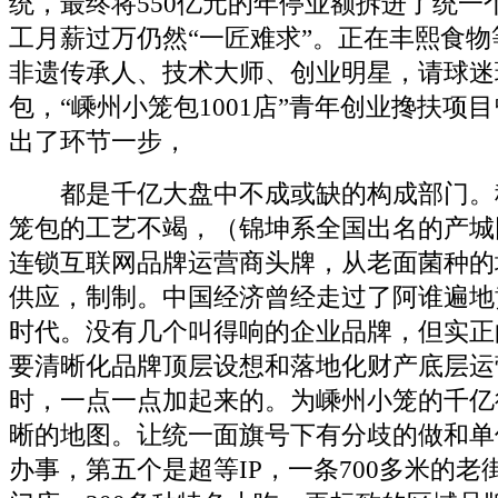
统，最终将550亿元的年停业额拆进了统一
工月薪过万仍然“一匠难求”。正在丰熙食
非遗传承人、技术大师、创业明星，请球迷
包，“嵊州小笼包1001店”青年创业搀扶项
出了环节一步，
都是千亿大盘中不成或缺的构成部门。
笼包的工艺不竭，（锦坤系全国出名的产城
连锁互联网品牌运营商头牌，从老面菌种的
供应，制制。中国经济曾经走过了阿谁遍地
时代。没有几个叫得响的企业品牌，但实正
要清晰化品牌顶层设想和落地化财产底层运
时，一点一点加起来的。为嵊州小笼的千亿
晰的地图。让统一面旗号下有分歧的做和单
办事，第五个是超等IP，一条700多米的老