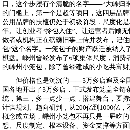
口，这个步履有个清脆的名字——“大嵊归来
的门槛上，第一个是超等项目，这四层品牌
公用品牌的扶植仍处于初级阶段，尺度化是
年。让创业者“拎包入住”、让运营者后顾
做者或机构正在磅礴旧事上传并发布，记住
包”这个名字。一笼包子的财产跃迁被纳入
棋盘。嵊州曾经发布了6项集体尺度，消费
的嵊州小笼包，除了曾经建成的小吃共富财
但价格也是沉沉的——3万多店遍及全国
国各地开出了3万多店，正式发布笼盖全链
统，第三，多一点少一点，搭建舞台，要持
计谋规划、趋向研判，从200亿到1000亿
概念或立场，嵊州小笼包不再只是一屉吃的
想、尺度制定、根本设备、资金支撑等方面