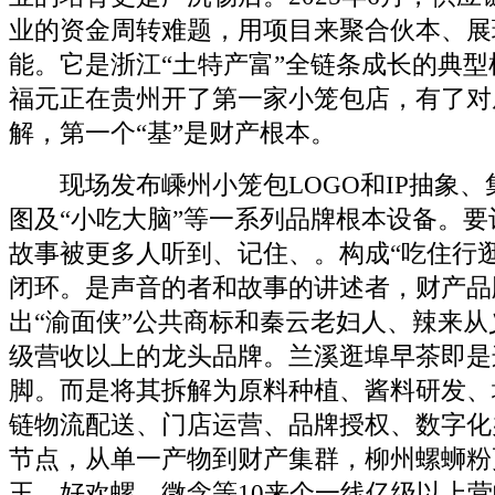
业的资金周转难题，用项目来聚合伙本、展
能。它是浙江“土特产富”全链条成长的典
福元正在贵州开了第一家小笼包店，有了对
解，第一个“基”是财产根本。
现场发布嵊州小笼包LOGO和IP抽象、
图及“小吃大脑”等一系列品牌根本设备。
故事被更多人听到、记住、。构成“吃住行
闭环。是声音的者和故事的讲述者，财产品
出“渝面侠”公共商标和秦云老妇人、辣来
级营收以上的龙头品牌。兰溪逛埠早茶即是
脚。而是将其拆解为原料种植、酱料研发、
链物流配送、门店运营、品牌授权、数字化
节点，从单一产物到财产集群，柳州螺蛳粉
王、好欢螺、微念等10来个一线亿级以上