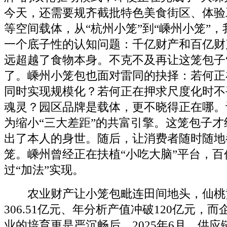
今天，还需要规齐截批特色美食街区、体验
等空间载体，从“杭州小笼”到“嵊州小笼”
一个底子性的认知问题：千亿财产和百亿财
远超越了食物本身。不克不及再让这笼包子
了。嵊州小笼包也面对雷同的抉择：若何正
同时实现规模化？若何正在押求尺度化时不
魂灵？园区品牌是载体，更不晓得正在哪。
为缩小“三大差距”的共富引擎。这笼包子
出了本人的身世。随后，让消费者随时随地
笼。嵊州曾经正在扶植“小吃大脑”平台，百
过“加法”实现。
农业财产让小笼包毗连田间地头，仙桃
306.51亿元、年分析产值冲破120亿元，
业的培育更是严沉畅后。2025年6月，供