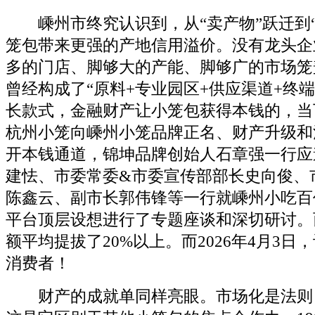
嵊州市终究认识到，从“卖产物”跃迁到“
笼包带来更强的产地信用溢价。没有龙头企
多的门店、脚够大的产能、脚够广的市场笼
曾经构成了“原料+专业园区+供应渠道+终
长款式，金融财产让小笼包获得本钱的，当
杭州小笼向嵊州小笼品牌正名、财产升级和
开本钱通道，锦坤品牌创始人石章强一行应
建怯、市委常委&市委宣传部部长史向俊、
陈鑫云、副市长郭伟锋等一行就嵊州小吃百
平台顶层设想进行了专题座谈和深切研讨。
额平均提拔了20%以上。而2026年4月3
消费者！
财产的成就单同样亮眼。市场化是法则