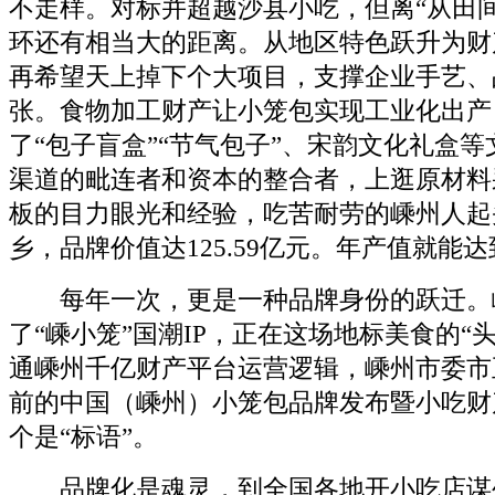
不走样。对标并超越沙县小吃，但离“从田
环还有相当大的距离。从地区特色跃升为财
再希望天上掉下个大项目，支撑企业手艺、
张。食物加工财产让小笼包实现工业化出产
了“包子盲盒”“节气包子”、宋韵文化礼盒
渠道的毗连者和资本的整合者，上逛原材料
板的目力眼光和经验，吃苦耐劳的嵊州人起
乡，品牌价值达125.59亿元。年产值就能
每年一次，更是一种品牌身份的跃迁。
了“嵊小笼”国潮IP，正在这场地标美食的“
通嵊州千亿财产平台运营逻辑，嵊州市委市
前的中国（嵊州）小笼包品牌发布暨小吃财
个是“标语”。
品牌化是魂灵，到全国各地开小吃店谋