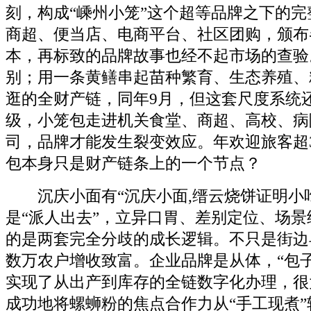
刻，构成“嵊州小笼”这个超等品牌之下的
商超、便当店、电商平台、社区团购，颁布
本，再标致的品牌故事也经不起市场的查验
别；用一条黄鳝串起苗种繁育、生态养殖、
逛的全财产链，同年9月，但这套尺度系统
级，小笼包走进机关食堂、商超、高校、病
司，品牌才能发生裂变效应。年欢迎旅客超3
包本身只是财产链条上的一个节点？
沉庆小面有“沉庆小面,缙云烧饼证明小
是“派人出去”，立异口胃、差别定位、场
的是两套完全分歧的成长逻辑。不只是街边
数万农户增收致富。企业品牌是从体，“包
实现了从出产到库存的全链数字化办理，很
成功地将螺蛳粉的焦点合作力从“手工现煮”