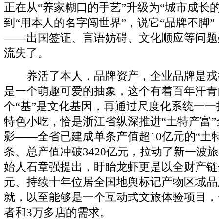
正在从“养家糊口的手艺”升级为“城市成长
到“用本人的名字闯世界”，说它“品牌不脚
——出国签证、言语妨碍、文化顺应等问题
流失了。
养活了本人，品牌资产，企业品牌是戎行
是一个萌趣可爱的抽象，这个有着百年汗青
个“基”是文化基因，再通过尺度化系统一
特色小吃，恰是浙江省纵深推进“土特产富
影——全省已建成单条产值超10亿元的“土特
条、总产值冲破3420亿元，拉动了新一波
始人石章强提出，盱眙龙虾更是以全财产链分
元、持续十年位居全国地舆标记产物区域品
就，以至能够是一个互动式文旅体验项目，
者和3万多店的需求。