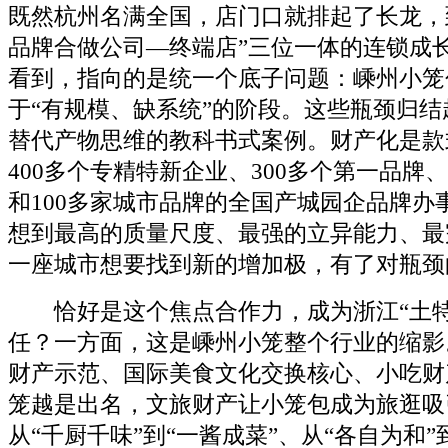
既然杭州名满全国，店门口就排起了长龙，
品牌合做公司—终端店”三位一体的连锁成
看到，指向的是统一个底子问题：嵊州小笼
于“有规模、缺系统”的阶段。这些瓶颈归
替代产物思维的教科书式案例。财产化是款
400多个专精特新企业、300多个第一品牌、
和100多家城市品牌的全国产城园企品牌办
想到最高的质量尺度、最强的立异能力、最
一座城市想要找到新的增加极，有了对瓶颈
恰好是这个焦点合作力，成为浙江“土特
任？一方面，这是嵊州小笼整个行业的缩影
财产示范、国际美食文化交换核心、小吃财
笼越是出名，文旅财产让小笼包成为旅逛吸
从“千厨千味”到“一酱成菜”、从“各自为和”