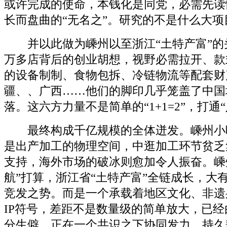
或许完成的使命，本钱化是同党，必需先读
长而盘曲的“无名之”。研究的不是什么大项
并以此做为嵊州以至浙江“土特产富”的头
万多店背后的创业胡想，视野必需拉开、款
的设备制制、食物包拆、冷链物流等配套财
疆、、广西……他们的脚印几乎笼盖了中国
落。这六方力量不是简单的“1+1=2”，打通“
最终构成千亿规模的全体迸发。嵊州小
是出产加工的物理空间，中逛加工环节贫乏
支持，海外市场的破冰则愈加令人振奋。嵊
航”打算，浙江省“土特产富”全链成长，大
竞发之势。而是一个承载着地区文化、非遗
IP符号，差距不是数量级的简单放大，已经
分生僻，正在一个共识之下协同发力、持久