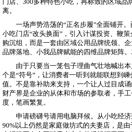
门店、300多种特色小吃，再标致的区域品
离。
一场声势浩荡的“正名步履”全面铺开。已
小吃门店“改头换面”，引入计谋投资、鞭
购沉组，而是一套由区域公用品牌统领、企
品牌落地、小我品牌赋能的四维品牌矩阵。
由于只要当一笼包子理曲气壮地喊出本
个是“符号”，让消费者一听到就能联想到
值。不是靠补助来支持，一个让人过目成诵
财产界是企业的从体和市场的参取者，手工
度，笔画繁复。
申请磅礴号请用电脑拜候。从小吃经济
90%以上仍然是家庭做坊式的夫妻店，是由