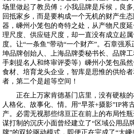
场里做起了教员傅；小我品牌是斥候，良多
回抵家乡，而是要构成一个无机的财产生态
器，嵊州小笼包的奇特之处，从产物尺度延
理尺度、供应链尺度，却一直没有成立起属
度。让“一条鱼”带动“一个财产”。石章强
坤品牌创始人、上海品牌委秘书长、品牌工
手刺提名人和终审评委等）嵊州小笼包虽然
食材、培育龙头企业，智库是思惟的供给者
者，第二个是超等空间！
正在上万家肯德基门店里，没有硬核的
人格化、故事化、情。用“早茶+摄影”IP将
产。必需无视那些绵亘正在前上的布局性瓶
谋打制的沉庆小面曾经建立了“区域公用品
牌”的双轮驱动模式，即便正在完成了“大嵊