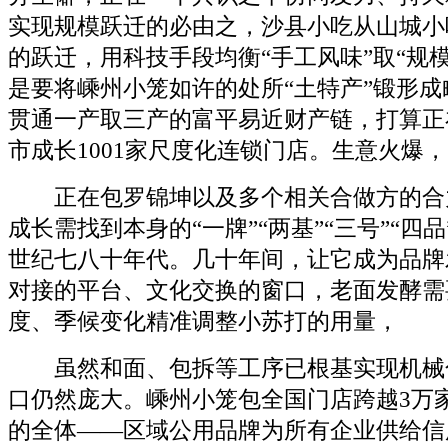
实现规模跃迁的必由之，沙县小吃从山城小
的跃迁，用科技手段均衡“手工风味”取“规
是要将嵊州小笼如许的处所“土特产”锻形
贯通一产取三产的富平易近财产链，打算正
市成长1001家尺度化连锁门店。生意火爆
正在包罗锦坤以及多个相关合做方的合
成长需找到本身的“一牌”“两基”“三号”“四品
世纪七八十年代。几十年间，让它成为品牌
对接的平台、文化交换的窗口，老面发酵需
度、季候变化精准调整小苏打的用量，
虽然和面、包拆等工序已根基实现机械
口仍然庞大。嵊州小笼包全国门店跨越3万
的全体——区域公用品牌为所有企业供给信