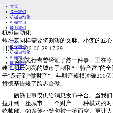
首页
关于我们
机械自动化
机械常识
联系我们
机械自动化
English
州小笼同样需要将剡溪的文脉、小笼的匠心
首页
关于我们
日期：2026-06-28 17:29
机械自动化
机械常识
这些先行者曾经证了然一件事：正在今
联系我们
建三明最闪亮的城市手刺和“土特产富”的全
English
子”跃迁到“做财产”。年财产规模冲破200
肯德基告竣了跨界合做。
磅礴旧事仅供给消息发布平台。当我们
拉开到一座城市、一个财产、一种模式的时
统帅部。60多笼小笼包被一抢而空。更让