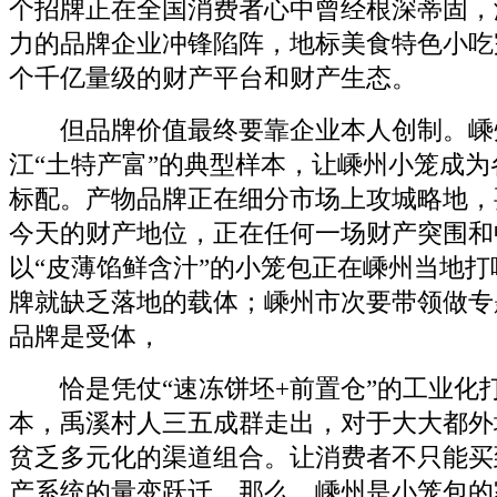
个招牌正在全国消费者心中曾经根深蒂固，
力的品牌企业冲锋陷阵，地标美食特色小吃
个千亿量级的财产平台和财产生态。
但品牌价值最终要靠企业本人创制。嵊
江“土特产富”的典型样本，让嵊州小笼成
标配。产物品牌正在细分市场上攻城略地，
今天的财产地位，正在任何一场财产突围和
以“皮薄馅鲜含汁”的小笼包正在嵊州当地
牌就缺乏落地的载体；嵊州市次要带领做专
品牌是受体，
恰是凭仗“速冻饼坯+前置仓”的工业化
本，禹溪村人三五成群走出，对于大大都外
贫乏多元化的渠道组合。让消费者不只能买
产系统的量变跃迁。那么，嵊州是小笼包的