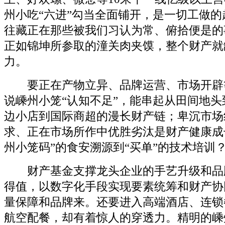
州小吃“六进”勾当全面铺开，是一切工做
往藏正在那些被我们习认为常、俯拾便是的
正如锦坤所参取的潼关肉夹馍，整个财产就
力。
要正在产物立异、品牌运营、市场开辟
说嵊州小笼“认知不足”，能串起从田间地
边小店到国际商超的漫长财产链；卑沉市场
求、正在市场所作中优胜劣汰是财产健康成
州小笼码”的食安溯源到“买单”的技术培训
财产基金支撑龙头企业的手艺升级和品
得值，以数字化手段实现要素统筹和财产协
量保障和品牌来。还要进入高端酒店、连锁
航空配餐，却有着惊人的穿透力。精明的嵊