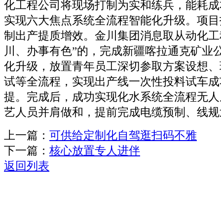
化工程公司将现场打制为实和练兵，能耗成
实现六大焦点系统全流程智能化升级。项目
制出产提质增效。金川集团消息取从动化工
川、办事有色”的，完成新疆喀拉通克矿业
化升级，放置青年员工深切参取方案设想、
试等全流程，实现出产线一次性投料试车成
提。完成后，成功实现化水系统全流程无人
艺人员并肩做和，提前完成电缆预制、线规
上一篇：
可供给定制化自驾逛扫码不雅
下一篇：
核心放置专人进伴
返回列表
关于我们