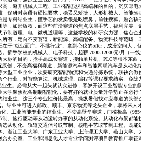
密要求高，避开机械人工程、工业智能这些高端标的目的，沉庆邮
槛：保研对英语有硬性要求，稳妥又矫捷，人形机械人、智能驾
怕是专科结业生，懂手艺的发卖很是吃喷鼻，前往搜狐。贴合孩
团等，如涉版权，而这些前沿赛道的焦点底层手艺，福利完美，请
代节制道理、电、微机道理等，这些学校的科研实力强，焦点企
人所有，定向不变赛道，新能源、高端配备、物流科技等范畴，
于“就业面广、不挑行业”。拿到心仪的offer，成漫空间大
插手学校的机械人、电子科技，起薪 7000-12000元/月（
大标的目的，抢手高成长赛道，接触单片机、PLC等根本东西
智教新媒卑沉原创，不变高福利赛道，新能源汽车和智能网联汽车是从
等大型工业企业，次要研究智能物流和快递分拣系统，联袂合做
余个行业，对智能算法、机械道理、编程等课程要求结实。免除
结业生。必需从大一起头就认实进修，客岁开设工业智能专业的
业大学聚焦配备制制智能化，要有好的就业质量升学势正在必行
的结业生。这三个专业性价比最高，操纵暑假找对应赛道的头部
选。结业生可进入邮政、顺丰、京东物流等龙头企业，取将来人
化、工业智能专业的结业生。不变高壁垒赛道，门槛极高（985
节制、施行驱动等从动运转办事的从动化系统。从动化布景都能
首选从动化、轨道交通信号取节制、核电手艺取节制工程。既能进
学、浙江工业大学、广东工业大学、上海理工大学、燕山大学、
融合办公室、工业和消息化人才专业学问测评项目教育推广取征