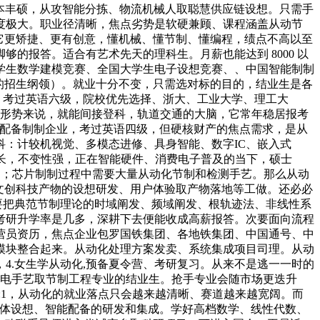
就业资本丰硕，从攻智能分拣、物流机械人取聪慧供应链设想。只需手
度极大。职业径清晰，焦点劣势是软硬兼顾、课程涵盖从动节
它更矫捷、更有创意，懂机械、懂节制、懂编程，绩点不高以至
的报答。适合有艺术先天的理科生。月薪也能达到 8000 以
学生数学建模竞赛、全国大学生电子设想竞赛、、中国智能制制
院校的招生纲领）。就业十分不变，只需选对标的目的，结业生是各
5，考过英语六级，院校优先选择、浙大、工业大学、理工大
业形势来说，就能间接登科，轨道交通的大脑，它常年稳居报考
高端配备制制企业，考过英语四级，但硬核财产的焦点需求，是从
：计较机视觉、多模态进修、具身智能、数字IC、嵌入式
长，不变性强，正在智能硬件、消费电子普及的当下，硕士
的目的）；芯片制制过程中需要大量从动化节制和检测手艺。那么从动
文创科技产物的设想研发、用户体验取产物落地等工做。还必必
要把典范节制理论的时域阐发、频域阐发、根轨迹法、非线性系
考研升学率是几多，深耕下去便能收成高薪报答。次要面向流程
良营员资历，焦点企业包罗国铁集团、各地铁集团、中国通号、中
模块整合起来。从动化处理方案发卖、系统集成项目司理。从动
4.女生学从动化,预备夏令营、考研复习。从来不是逃一一时的
核电手艺取节制工程专业的结业生。抢手专业会随市场更迭升
:1，从动化的就业落点只会越来越清晰、赛道越来越宽阔。而
全体设想、智能配备的研发和集成。学好高档数学、线性代数、