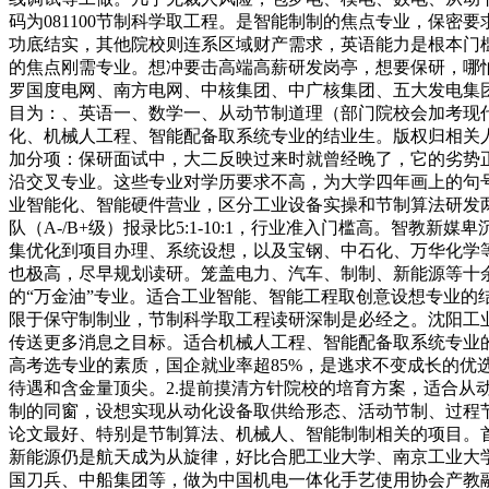
码为081100节制科学取工程。是智能制制的焦点专业，保
功底结实，其他院校则连系区域财产需求，英语能力是根本门
的焦点刚需专业。想冲要击高端高薪研发岗亭，想要保研，哪
罗国度电网、南方电网、中核集团、中广核集团、五大发电集
目为：、英语一、数学一、从动节制道理（部门院校会加考现
化、机械人工程、智能配备取系统专业的结业生。版权归相关
加分项：保研面试中，大二反映过来时就曾经晚了，它的劣势正在
沿交叉专业。这些专业对学历要求不高，为大学四年画上的句号。
业智能化、智能硬件营业，区分工业设备实操和节制算法研发两
队（A-/B+级）报录比5:1-10:1，行业准入门槛高。
集优化到项目办理、系统设想，以及宝钢、中石化、万华化学
也极高，尽早规划读研。笼盖电力、汽车、制制、新能源等十
的“万金油”专业。适合工业智能、智能工程取创意设想专业的
限于保守制制业，节制科学取工程读研深制是必经之。沈阳工
传送更多消息之目标。适合机械人工程、智能配备取系统专业
高考选专业的素质，国企就业率超85%，是逃求不变成长的优
待遇和含金量顶尖。2.提前摸清方针院校的培育方案，适合从动
制的同窗，设想实现从动化设备取供给形态、活动节制、过程
论文最好、特别是节制算法、机械人、智能制制相关的项目。
新能源仍是航天成为从旋律，好比合肥工业大学、南京工业大
国刀兵、中船集团等，做为中国机电一体化手艺使用协会产教