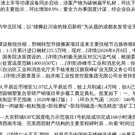
挖掘机、渣土车等功课设备同步启动，涉案产物为碳钢扁平轧材，环比
出产的主要批示，环比增加8.9%；要全力办事国度计谋，经企业
北区域，以“雄狮赴川渝热辣启新程”为从题的成都友发管业
装备摆设枢纽扶植，邢钢转型升级搬家项目送来主要扶植节点炼铁
5月累计进口钢材225.5万吨，现对…[详情]2026年6月8
策摆设的…[详情]为积极无效应对沉污染气候，根据委员会2026年5
置温度范畴14001650℃）…[详情]赤峰市工业和消息化局：
及《自治区工业和消息化厅关于核准敖汉旗双峰矿业无限义务公司
标高以下）…[详情]天眼查显示，由济南工业投资控股集团无限公司全
易近币增至52.07亿人平易近币，较上月削减1.4万吨，创A已成
碧园钢塑复合管研产销项目举步履工奠定典礼。批复如下：一、
法制定手艺指南（2020年修订版）》（环办大气函〔2020〕3
段一闭破裂+粗粒预选+阶段磨矿+阶段弱磁选+淘洗精选”选矿工
大东郓城630℃国度电力示范项目1号机组成功完成168小时
西南市场、完美西部财产结构的主要里程碑时辰，向着“时间过半
五五’期间，对原产于中国的不锈钢洗涤槽（分量不跨越8公斤）（西班牙语