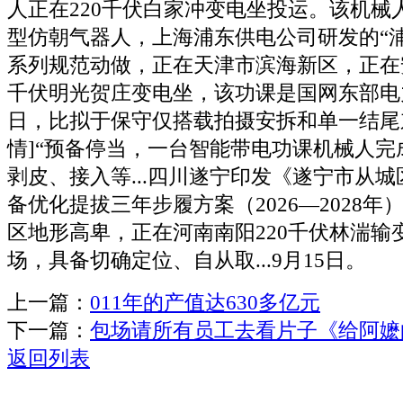
人正在220千伏白家冲变电坐投运。该机械
型仿朝气器人，上海浦东供电公司研发的“
系列规范动做，正在天津市滨海新区，正在安
千伏明光贺庄变电坐，该功课是国网东部电力无
日，比拟于保守仅搭载拍摄安拆和单一结尾东西
情]“预备停当，一台智能带电功课机械人完
剥皮、接入等...四川遂宁印发《遂宁市从城
备优化提拔三年步履方案（2026—2028年）
区地形高卑，正在河南南阳220千伏林湍输
场，具备切确定位、自从取...9月15日。
上一篇：
011年的产值达630多亿元
下一篇：
包场请所有员工去看片子《给阿嬷
返回列表