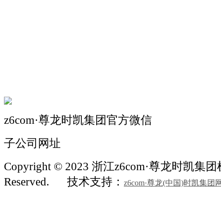
关于我们
机械自动化
机械常识
联系我们
z6com·尊龙时凯集团官方微信
子公司网址
Copyright © 2023 浙江z6com·尊龙时凯集团机械
Reserved.
技术支持：
z6com·尊龙(中国)时凯集团