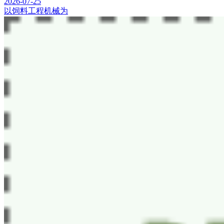
2026-07-25
以饲料工程机械为