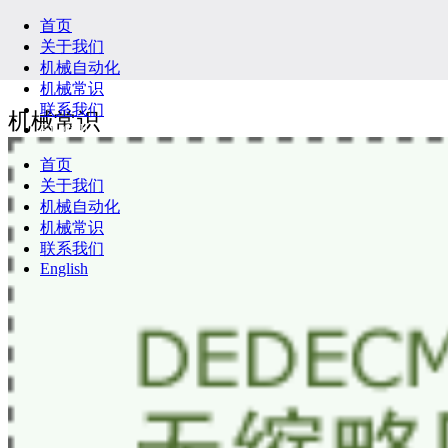
首页
关于我们
机械自动化
机械常识
联系我们
机械常识
English
首页
关于我们
机械自动化
机械常识
联系我们
English