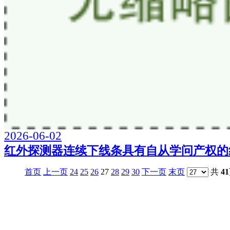
2026-06-02
红外探测器连续下线条具有自从学问产权的
首页
上一页
24
25
26
27
28
29
30
下一页
末页
共
41
关于我们