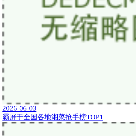
2026-06-03
霸屏于全国各地湘菜抢手榜TOP1