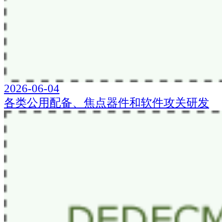
2026-06-04
各类公用配备、焦点器件和软件攻关研发