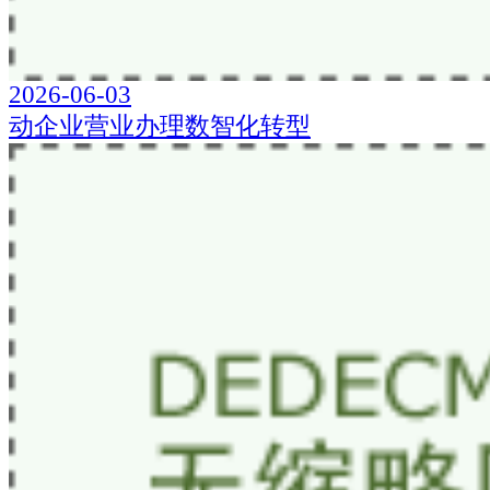
2026-06-03
动企业营业办理数智化转型