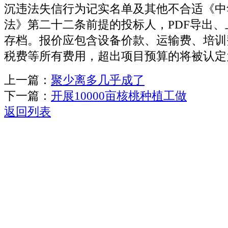
沉违法失信行为记实名单及其他不合适《中
法》第二十二条前提的投标人，PDF导出
存档。报价应包含设备价款、运输费、培训
税费等所有费用，超出项目预算的将被认定
上一篇：
聚少离多几乎成了
下一篇：
开展10000亩核桃种植工做
返回列表
关于我们
机械自动化
机械常识
联系我们