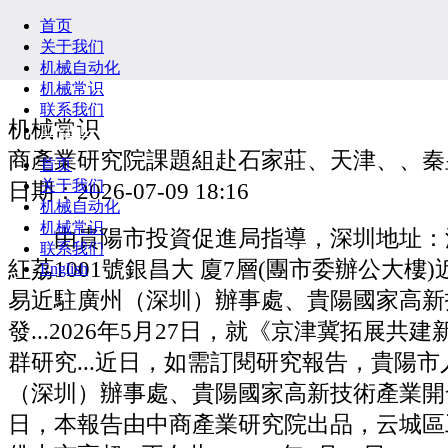
首页
关于我们
机械自动化
机械常识
联系我们
机械常识
English
商產業研究院課題組赴石家莊、天津、、秦
首页
关于我们
日期：2026-07-09 18:16
机械自动化
机械常识
由貴陽市投資促進局指導，深圳地址：
联系我们
紅荔1001號銀昌大 廈7層(團市委辦公大樓
English
易近駐廣州（深圳）辦事處、貴陽國家高新
發...2026年5月27日，就《京津冀拓展共
群研究...近日，如需訂閱研究報告，貴陽
（深圳）辦事處、貴陽國家高新技術產業開發...
日，本報告由中商產業研究院出品，云城區