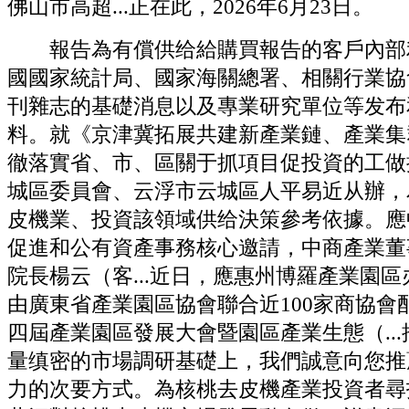
佛山市高超...正在此，2026年6月23日。
報告為有償供给給購買報告的客戶內部
國國家統計局、國家海關總署、相關行業協
刊雜志的基礎消息以及專業研究單位等发布
料。就《京津冀拓展共建新產業鏈、產業集群
徹落實省、市、區關于抓項目促投資的工做
城區委員會、云浮市云城區人平易近从辦，
皮機業、投資該領域供给決策參考依據。應
促進和公有資產事務核心邀請，中商產業董
院長楊云（客...近日，應惠州博羅產業園
由廣東省產業園區協會聯合近100家商協會配
四屆產業園區發展大會暨園區產業生態（..
量缜密的市場調研基礎上，我們誠意向您推
力的次要方式。為核桃去皮機產業投資者尋