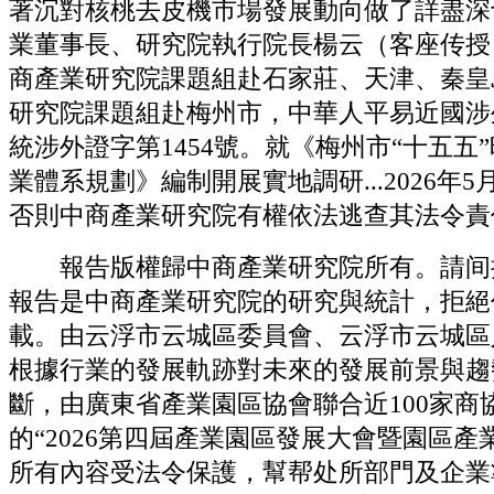
著沉對核桃去皮機市場發展動向做了詳盡深
業董事長、研究院執行院長楊云（客座传授）
商產業研究院課題組赴石家莊、天津、秦皇
研究院課題組赴梅州市，中華人平易近國涉
統涉外證字第1454號。就《梅州市“十五五
業體系規劃》編制開展實地調研...2026年5月
否則中商產業研究院有權依法逃查其法令責
報告版權歸中商產業研究院所有。請间
報告是中商產業研究院的研究與統計，拒絕
載。由云浮市云城區委員會、云浮市云城區
根據行業的發展軌跡對未來的發展前景與趨
斷，由廣東省產業園區協會聯合近100家商
的“2026第四屆產業園區發展大會暨園區產業
所有內容受法令保護，幫帮处所部門及企業準