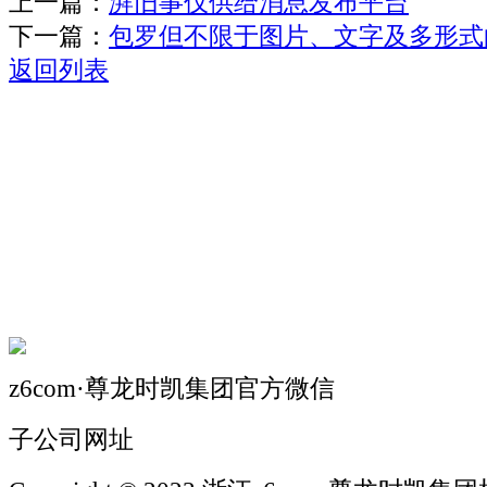
上一篇：
湃旧事仅供给消息发布平台
下一篇：
包罗但不限于图片、文字及多形式
返回列表
关于我们
机械自动化
机械常识
联系我们
z6com·尊龙时凯集团官方微信
子公司网址