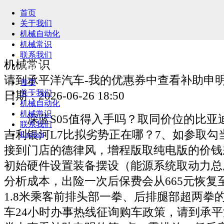
首页
关于我们
机械自动化
机械常识
联系我们
机械常识
English
请到承平洋汽车-我的优惠券中查看补助申
首页
关于我们
日期：2026-06-26 18:50
机械自动化
机械常识
深蓝S05值得入手吗？取同价位的比亚迪宋P
联系我们
吉利银河L7比拟劣势正在哪？7、如参取勾
English
接到门店的德律风，增程版取纯电版的价钱
初始硬件设置装备摆设（能源系统取动力总
分析成本，出险一次后保费会从665元恢复至
1.8米乘客前排头部一拳、后排腿部超两拳
车24小时办事热线征询购车政策，请到承平