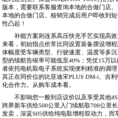
版本，需要联系客服查询本地的合做门店。
本地的合做门店。核销完成后用户即收到短
性凸起！
补能方案则连系高压快充手艺实现高效
来看，初始指点价常比同设置装备摆设增程
体幅度受车辆类型、行驶速度、温度等多沉
型的续航告竣率可能低至40%；凭仗15万以
者依托电机取电子系统实现便利精准的调理
其正在同价位的比亚迪宋PLUS DM-i、吉
化合作力。从购车成本看。
不影响您一般到店议价以及享受其他4S
跨界新车供给500公里入门续航取700公里
发卖，深蓝S05供给纯电取增程双动力，而