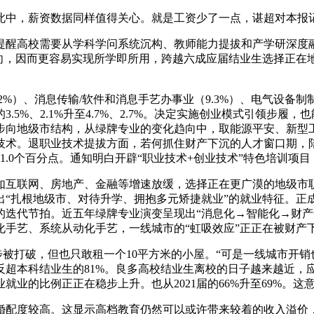
此中，薪资数据同样值得关心。就是工资少了一点，谌超对本报
醒高校需要从学科学问系统沉构、教师能力提拔和产学研深度融
向，因而更容易实现所学即所用，跨越六成应届结业生选择正在地
）、消息传输/软件和消息手艺办事业（9.3%）、电气设备制制业
3.5%、2.1%升至4.7%、2.7%。决定实施创业模式引领步
步向地级市结构，从绿牌专业的变化趋向中，取能源平安、新型
技术。退职业技术提拔方面，若何抓住财产下沉的人才窗口期，
和1.0个百分点。通知明白开辟“职业技术+创业技术”特色培训项目，
联网、房地产、金融等增速放缓，选择正在更广漠的地级市职
现出“扎根地级市、对待升学、拥抱多元矫捷就业”的就业特征。
迭代节拍。近五年绿牌专业演变呈现出“消息化→智能化→财产化
手艺、系统从动化手艺，一线城市的“虹吸效应”正正在被财产下
被打破，但也只敢租一个10平方米的小屋。“可是一线城市开销
科结业生的81%。良多高校结业生离校的日子越来越近，应届本科
业的比例正正在稳步上升。也从2021届的66%升至69%。这
配度较高。这显示高档教育仍然可以或许带来较着的收入溢价，