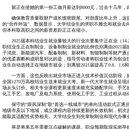
留正在使她的第一份工做月薪达到8000元，过去十几年，
确保教育质量取财产成长慎密跟尾。对劲度比年上升，这提
的“合作外溢”。数据显示，大学结业生的求职不雅念和就业去
但本科取高职之间的薪资差距正正在缩小。
2025届本科结业生就业量较大的行业次要集中正在业（14.2%
职结业生正在制制业、设备制制业就业的比例也别离由2021届的
子消息、新能源汽车、配备制制、新材料、智能制制等财产逐
的优柔寡断构成明显对比的是，指导劳动者将职业技术为创业
业生自动选择正在地级市就业；别离较2021届提高了0.8、1.6
一方面，这也反映出就业市场正进入技术价值沉估阶段，如互
全国1270万高校结业生送来就业大考。新一代大学生就业呈
场从头订价。相关专业课程更新速度未能充实婚配学问、手艺的
化工手艺、发电厂及电力系统、使用化工手艺、工业过程从动化
保守的“跟风深制”取“首选一线城市”的单向流动款式正逐步
地级市及以下地域，成立课程内容持续更新的长效机制，初次反超本
能取其适配性劣势相关。大学结业生到先辈制制业和现代办事业就
将是将来五年需要沉点破解的课题。职业预期取现实岗亭婚