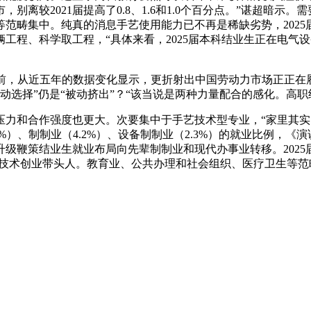
，别离较2021届提高了0.8、1.6和1.0个百分点。”谌超暗
畴集中。纯真的消息手艺使用能力已不再是稀缺劣势，2025届
程、科学取工程，“具体来看，2025届本科结业生正在电气设备
前，从近五年的数据变化显示，更折射出中国劳动力市场正正在
自动选择”仍是“被动挤出”？“该当说是两种力量配合的感化。高
和合作强度也更大。次要集中于手艺技术型专业，“家里其实
0%）、制制业（4.2%）、设备制制业（2.3%）的就业比例
鞭策结业生就业布局向先辈制制业和现代办事业转移。2025届
批技术创业带头人。教育业、公共办理和社会组织、医疗卫生等