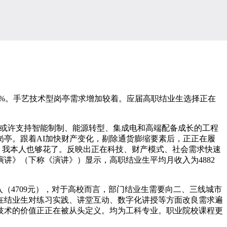
84%。手艺技术型岗亭需求增加较着。应届高职结业生选择正在
或许支持智能制制、能源转型、集成电和高端配备成长的工程
亭。跟着AI加快财产变化，剔除通货膨缩要素后，正正在履
应。我本人也够花了。反映出正在科技、财产模式、社会需求快速
演讲》（下称《演讲》）显示，高职结业生平均月收入为4882
（4709元），对于高校而言，部门结业生需要向二、三线城市
正在结业生对练习实践、讲堂互动、数字化讲授等方面改良需求遍
技术的价值正正在被从头定义。均为工科专业。职业院校课程更