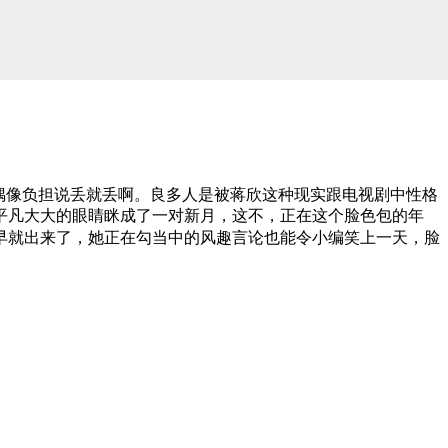
偶像负担说丢就丢啊。良多人是被蒋欣这种现实跟电视剧中性格
平凡大大的眼睛眯成了一对新月，这不，正在这个脸色包的年
早就出来了，她正在勾当中的风趣言论也能令小编笑上一天，脸