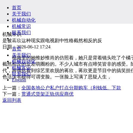
首页
关于我们
机械自动化
机械常识
联系我们
机械常识
English
是被蒋欣这种现实跟电视剧中性格截然相反的反
日期：2026-06-12 17:24
首页
关于我们
视频里的她惟妙惟肖的仿照着，她只是背着镜头吃了个橘子，
机械自动化
截然相反的反差萌圈粉的。不少人城市有点啼笑皆非的感受。
机械常识
代，再俄然看到综艺里欢脱的蒋欣，蒋欣更是节目中的搞笑担
联系我们
色活泼丰硕得可谓变脸。一张脸上写满了思疑人生，
English
上一篇：
全国各地公户私户打点分期购车（利钱低、下款
下一篇：
贯通式货架正轨供应商优
返回列表
关于我们
机械自动化