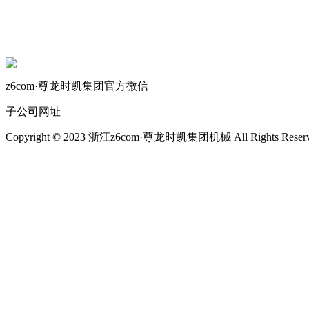
机械常识
联系我们
z6com·尊龙时凯集团官方微信
子公司网址
Copyright © 2023 浙江z6com·尊龙时凯集团机械 All Rights Reser